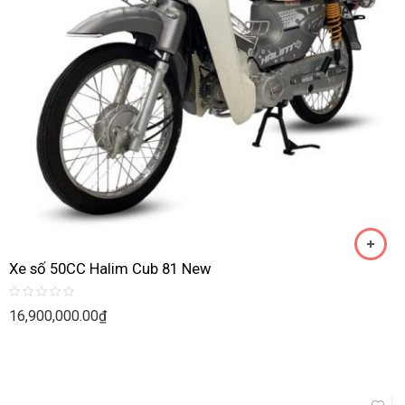
Xe số 50CC Halim Cub 81 New
Rated
16,900,000.00
₫
0
out
of
5