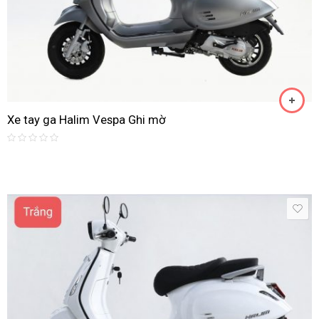
Xe tay ga Halim Vespa Ghi mờ
Rated
0
out
of
5