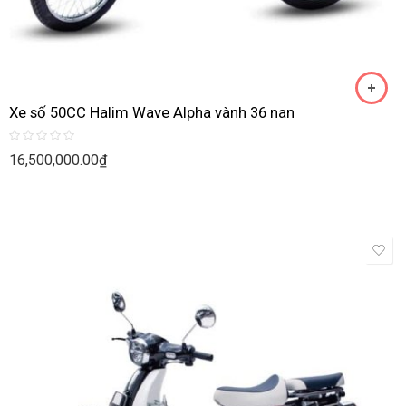
Xe số 50CC Halim Wave Alpha vành 36 nan
Rated
16,500,000.00
₫
0
out
of
5