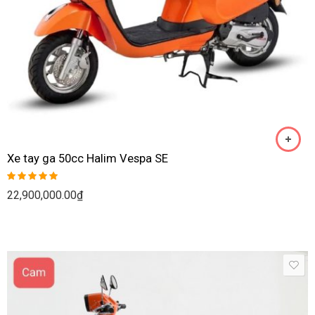
Xe tay ga 50cc Halim Vespa SE
Rated
5.00
22,900,000.00
₫
out of 5