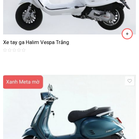
Xe tay ga Halim Vespa Trắng
Rated
0
out
of
5