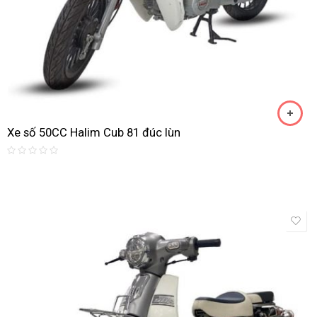
Xe số 50CC Halim Cub 81 đúc lùn
Rated
0
out
of
5