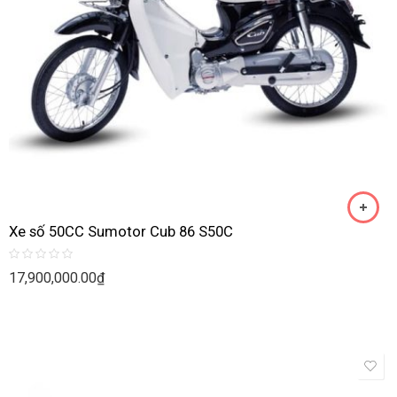
Xe số 50CC Sumotor Cub 86 S50C
Rated
17,900,000.00
₫
0
out
of
5