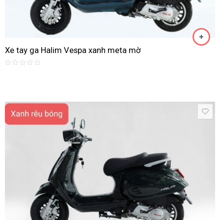
Xe tay ga Halim Vespa xanh meta mờ
Rated
0
out
of
5