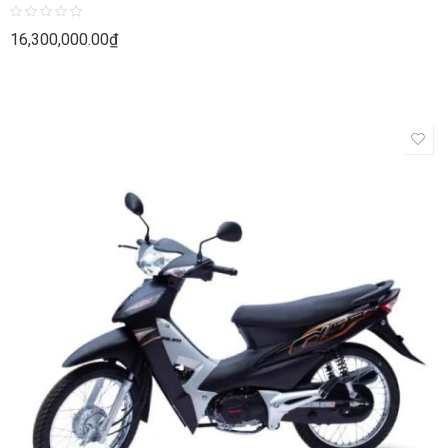
Rated
16,300,000.00
₫
0
out
of
5