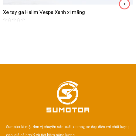
Xe tay ga Halim Vespa Xanh xi măng
Rated
0
out
of
5
Sumotor là một đơn vị chuyên sản xuất xe máy, xe đạp điện với chất lượng
cao, giá cả hợp lý và tiết kiệm năng lượng