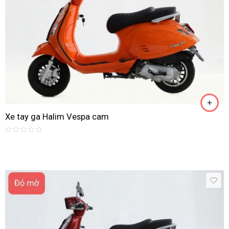
Xe tay ga Halim Vespa cam
Rated
0
out
of
5