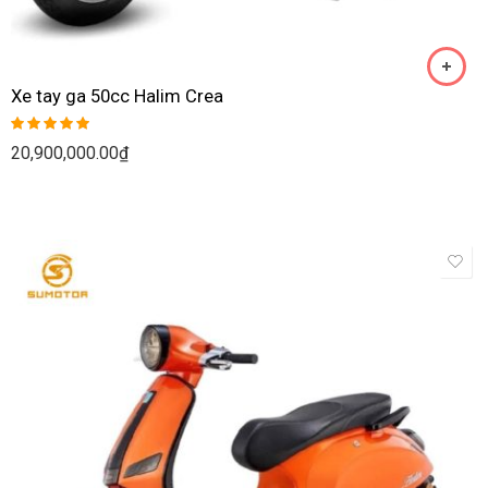
Xe tay ga 50cc Halim Crea
Rated
5.00
20,900,000.00
₫
out of 5