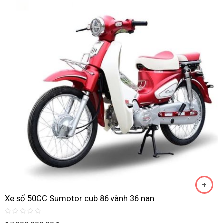
Xe số 50CC Sumotor cub 86 vành 36 nan
Rated