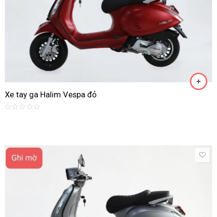
Xe tay ga Halim Vespa đỏ
Rated
0
out
of
5