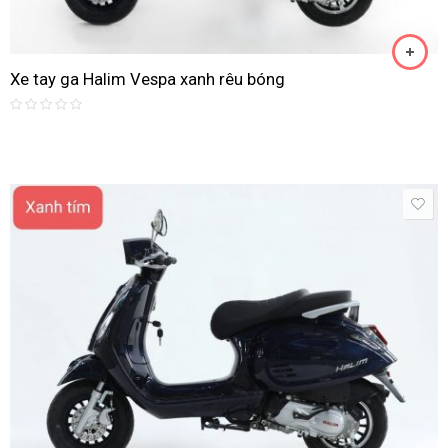
Xe tay ga Halim Vespa xanh rêu bóng
Rated
0
out
of
5