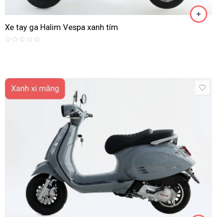
Xe tay ga Halim Vespa xanh tím
Rated
0
out
of
5