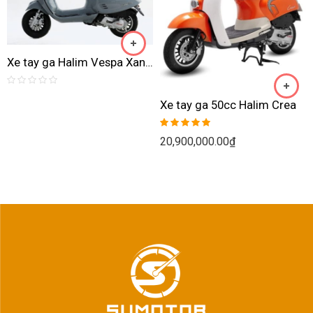
Xe tay ga Halim Vespa Xanh xi măng
Rated
0
Xe tay ga 50cc Halim Crea
out
of
5
Rated
5.00
20,900,000.00
₫
out of 5