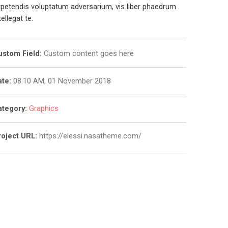
petendis voluptatum adversarium, vis liber phaedrum
tellegat te.
ustom Field:
Custom content goes here
ate:
08.10 AM, 01 November 2018
ategory:
Graphics
roject URL:
https://elessi.nasatheme.com/