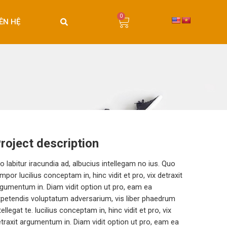
0
IÊN HỆ
roject description
o labitur iracundia ad, albucius intellegam no ius. Quo
mpor lucilius conceptam in, hinc vidit et pro, vix detraxit
gumentum in. Diam vidit option ut pro, eam ea
petendis voluptatum adversarium, vis liber phaedrum
tellegat te. lucilius conceptam in, hinc vidit et pro, vix
traxit argumentum in. Diam vidit option ut pro, eam ea