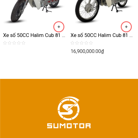
Xe số 50CC Halim Cub 81 đúc lùn
Xe số 50CC Halim Cub 81 New
Rated
Rated
16,900,000.00
₫
0
0
out
out
of
of
5
5