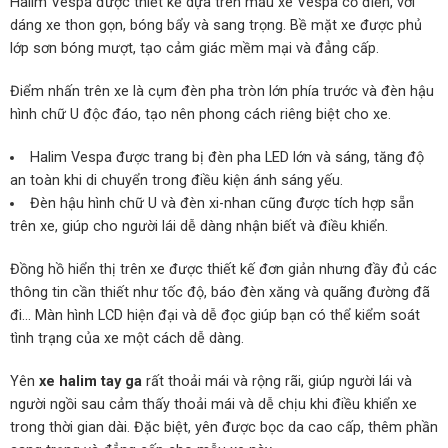
Halim Vespa được thiết kế dựa trên mẫu xe Vespa cổ điển, với
dáng xe thon gọn, bóng bẩy và sang trọng. Bề mặt xe được phủ
lớp sơn bóng mượt, tạo cảm giác mềm mại và đẳng cấp.
Điểm nhấn trên xe là cụm đèn pha tròn lớn phía trước và đèn hậu
hình chữ U độc đáo, tạo nên phong cách riêng biệt cho xe.
Halim Vespa được trang bị đèn pha LED lớn và sáng, tăng độ
an toàn khi di chuyển trong điều kiện ánh sáng yếu.
Đèn hậu hình chữ U và đèn xi-nhan cũng được tích hợp sẵn
trên xe, giúp cho người lái dễ dàng nhận biết và điều khiển.
Đồng hồ hiển thị trên xe được thiết kế đơn giản nhưng đầy đủ các
thông tin cần thiết như tốc độ, báo đèn xăng và quãng đường đã
đi… Màn hình LCD hiện đại và dễ đọc giúp bạn có thể kiểm soát
tình trạng của xe một cách dễ dàng.
Yên
xe halim tay ga
rất thoải mái và rộng rãi, giúp người lái và
người ngồi sau cảm thấy thoải mái và dễ chịu khi điều khiển xe
trong thời gian dài. Đặc biệt, yên được bọc da cao cấp, thêm phần