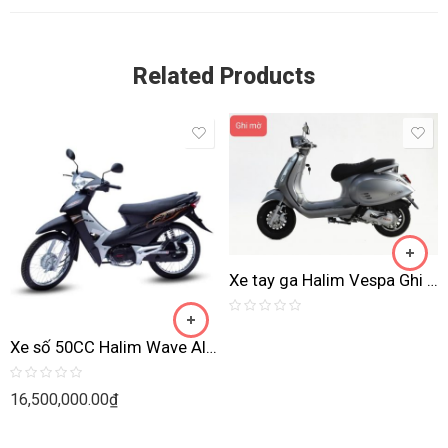
Related Products
Xe tay ga Halim Vespa Ghi mờ
Rated
0
Xe số 50CC Halim Wave Alpha vành 36 nan
out
of
5
Rated
16,500,000.00
₫
0
out
of
5